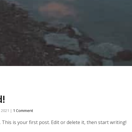
d!
, 2021
|
1 Comment
is is your first post. Edit or delete it, then start writing!