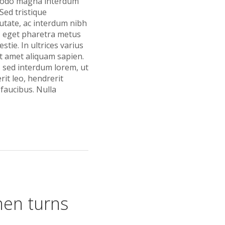
ommodo magna interdum
Sed tristique
utate, ac interdum nibh
, eget pharetra metus
tie. In ultrices varius
it amet aliquam sapien.
as sed interdum lorem, ut
it leo, hendrerit
faucibus. Nulla
then turns