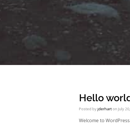
Hello worl
Posted by
jderhart
on
July 20
Welcome to WordPress. Th