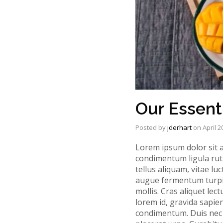
Our Essenti
Posted by
jderhart
on
April 2
Lorem ipsum dolor sit a
condimentum ligula rutr
tellus aliquam, vitae l
augue fermentum turpis
mollis. Cras aliquet le
lorem id, gravida sapie
condimentum. Duis nec v