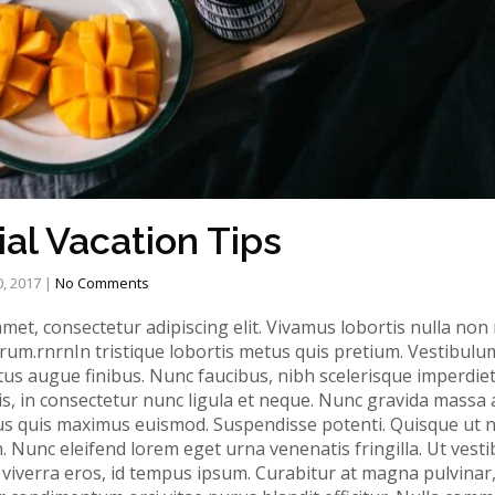
al Vacation Tips
0, 2017
|
No Comments
met, consectetur adipiscing elit. Vivamus lobortis nulla no
um.rnrnIn tristique lobortis metus quis pretium. Vestibulu
uctus augue finibus. Nunc faucibus, nibh scelerisque imperdie
, in consectetur nunc ligula et neque. Nunc gravida massa 
ctus quis maximus euismod. Suspendisse potenti. Quisque ut 
n. Nunc eleifend lorem eget urna venenatis fringilla. Ut vest
iverra eros, id tempus ipsum. Curabitur at magna pulvinar, s