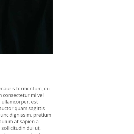
n mauris fermentum, eu
m consectetur mi vel
t ullamcorper, est
auctor quam sagittis
nunc dignissim, pretium
ibulum at sapien a
ollicitudin dui ut,