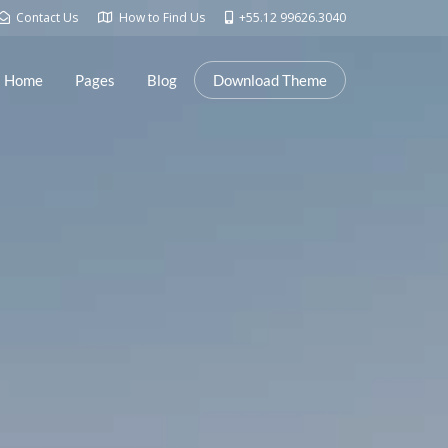
Contact Us
How to Find Us
+55.12 99626.3040
Home
Pages
Blog
Download Theme