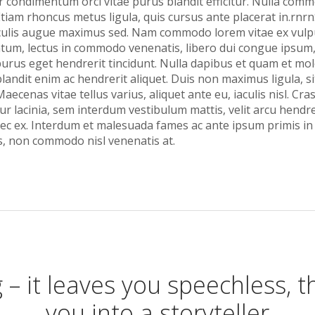
ur condimentum orci vitae purus blandit efficitur. Nulla c
Etiam rhoncus metus ligula, quis cursus ante placerat in.rnrn
 iaculis augue maximus sed. Nam commodo lorem vitae ex vulp
um, lectus in commodo venenatis, libero dui congue ipsum
purus eget hendrerit tincidunt. Nulla dapibus et quam et moles
blandit enim ac hendrerit aliquet. Duis non maximus ligula, s
aecenas vitae tellus varius, aliquet ante eu, iaculis nisl. Cr
r lacinia, sem interdum vestibulum mattis, velit arcu hendrer
ec ex. Interdum et malesuada fames ac ante ipsum primis in 
s, non commodo nisl venenatis at.
 – it leaves you speechless, 
you into a storyteller